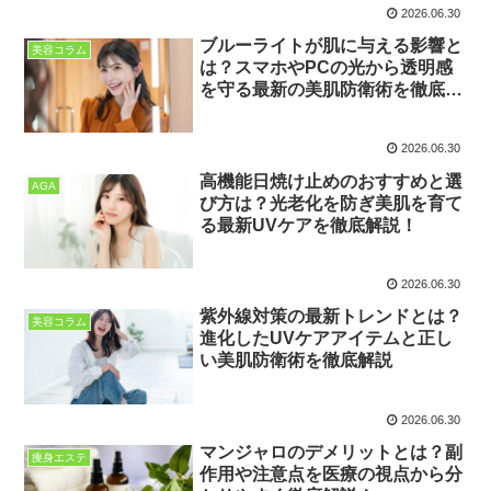
2026.06.30
ブルーライトが肌に与える影響と
美容コラム
は？スマホやPCの光から透明感
を守る最新の美肌防衛術を徹底解
説！ブルーライトが肌に与える影
響とは？スマホやPCの光から透
2026.06.30
明感を守る最新の美肌防衛術を徹
底解説！
高機能日焼け止めのおすすめと選
AGA
び方は？光老化を防ぎ美肌を育て
る最新UVケアを徹底解説！
2026.06.30
紫外線対策の最新トレンドとは？
美容コラム
進化したUVケアアイテムと正し
い美肌防衛術を徹底解説
2026.06.30
マンジャロのデメリットとは？副
痩身エステ
作用や注意点を医療の視点から分