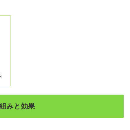
訣
組みと効果