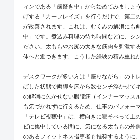
ィンである「歯磨き中」から始めてみましょ
げする「カーフレイズ」を行うだけで、第二
が改善されます。これは、むくみの解消にも
中」です。煮込み料理の待ち時間などに、シ
ださい。太ももやお尻の大きな筋肉を刺激す
体へと近づきます。こうした経験の積み重ねが
デスクワークが多い方は「座りながら」のト
ばした状態で両脚を床から数センチ浮かせて
の解消に欠かせない腸腰筋（インナーマッスル
も気づかれずに行えるため、仕事のパフォー
「テレビ視聴中」は、横向きに寝そべって上
ビに集中している間に、気になる太ももの外
のあるフィットネス指導者も推奨するように