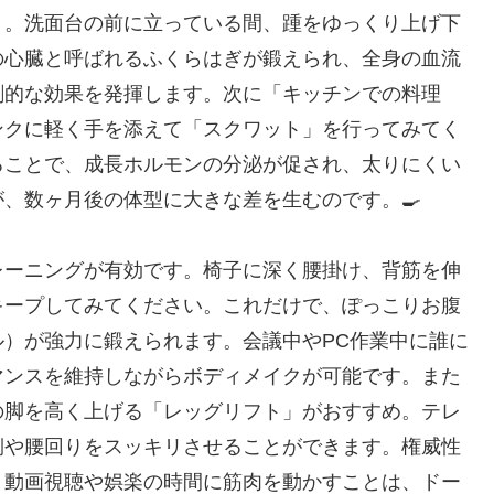
う。洗面台の前に立っている間、踵をゆっくり上げ下
の心臓と呼ばれるふくらはぎが鍛えられ、全身の血流
劇的な効果を発揮します。次に「キッチンでの料理
ンクに軽く手を添えて「スクワット」を行ってみてく
ることで、成長ホルモンの分泌が促され、太りにくい
、数ヶ月後の体型に大きな差を生むのです。🍳
レーニングが有効です。椅子に深く腰掛け、背筋を伸
キープしてみてください。これだけで、ぽっこりお腹
）が強力に鍛えられます。会議中やPC作業中に誰に
マンスを維持しながらボディメイクが可能です。また
の脚を高く上げる「レッグリフト」がおすすめ。テレ
側や腰回りをスッキリさせることができます。権威性
、動画視聴や娯楽の時間に筋肉を動かすことは、ドー