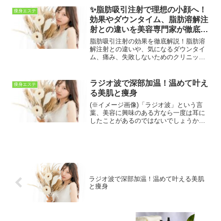
みに悩んでいる方、なかなか落ちない部
✨脂肪吸引注射で理想の小顔へ！
痩身エステ
分の脂肪をどうにかし...
効果やダウンタイム、脂肪溶解注
射との違いを美容専門家が徹底解
説
脂肪吸引注射の効果を徹底解説！脂肪溶
解注射との違いや、気になるダウンタイ
ム、痛み、失敗しないためのクリニック
選びまで美容専門家が詳しく紹介しま
す。切らずに確実な小顔を叶えたい方は
必見のガイドです✨
ラジオ波で深部加温！温めて叶え
痩身エステ
る美肌と痩身
(※イメージ画像)「ラジオ波」という言
葉、美容に興味のある方なら一度は耳に
したことがあるのではないでしょうか？
これは、高周波の電磁波を利用して、体
の深部をじんわりと温める温熱美容技術
です。冷え性やむくみに悩む方、肌のた
るみが気になる方、そし...
ラジオ波で深部加温！温めて叶える美肌
と痩身