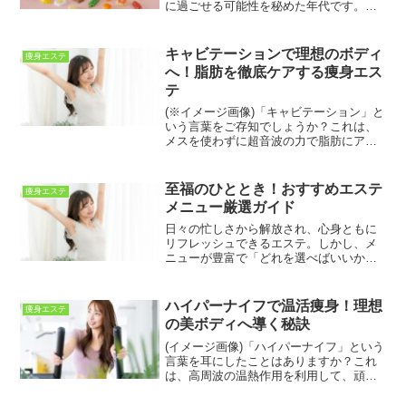
に過ごせる可能性を秘めた年代です。し
かし、体力や免疫力の低下、持病との付
き合いなど、健康面での課題も増えてく
る時期でもあります。「健康寿命」をい
キャビテーションで理想のボディ
痩身エステ
かに長く保ち、医...
へ！脂肪を徹底ケアする痩身エス
テ
(※イメージ画像)「キャビテーション」と
いう言葉をご存知でしょうか？これは、
メスを使わずに超音波の力で脂肪にアプ
ローチする、画期的な痩身エステ技術で
す。ダイエットを頑張っているけれど、
なかなか部分痩せができない、セルライ
至福のひととき！おすすめエステ
痩身エステ
トが気になる、そんな...
メニュー厳選ガイド
日々の忙しさから解放され、心身ともに
リフレッシュできるエステ。しかし、メ
ニューが豊富で「どれを選べばいいかわ
からない」という方も多いのではないで
しょうか。この記事では、あなたの目的
や悩みに合わせて、おすすめのエステメ
ハイパーナイフで温活痩身！理想
痩身エステ
ニューを厳選してご紹介し...
の美ボディへ導く秘訣
(イメージ画像)「ハイパーナイフ」という
言葉を耳にしたことはありますか？これ
は、高周波の温熱作用を利用して、頑固
な脂肪やセルライトにアプローチする人
気の痩身エステ機器です。冷え性やむく